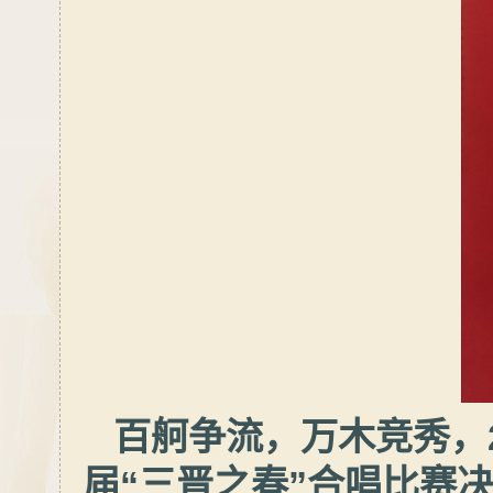
百舸争流，万木竞秀，2
届“三晋之春”合唱比赛