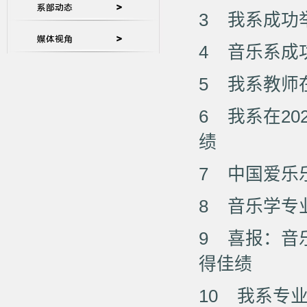
3
我系成功
4
音乐系成
5
我系教师
6
我系在2
绩
7
中国爱乐
8
音乐学专业
9
喜报：音
得佳绩
10
我系专