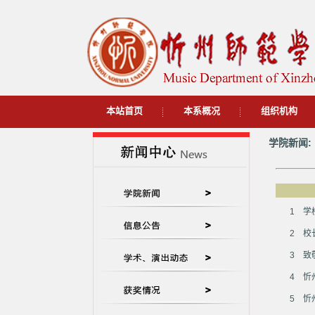
本站首页
本系概况
组织机构
学院新闻:
1
学
2
校
3
致
4
忻
5
忻