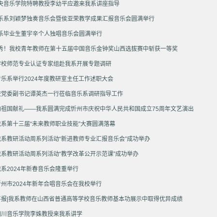
央音乐学院特聘教授李幼平应邀来我系讲座指导
乐系刘颖梦独奏音乐会暨侯亚荣教学成果汇报音乐会圆满举行
系毕业生董宇辛个人独唱音乐会圆满举行
秀！我校青年教师在第十五届中国音乐金钟奖山西选拔赛中斩获一等奖
学校师范专业认证专家组赴我系开展专题调研
音乐系举行2024年度教研室主任工作述职大会
校党委副书记谭英杰一行莅临音乐系调研指导工作‌
向祖国献礼——我系圆满完成忻州市庆祝中华人民共和国成立75周年文艺演出
我系第十三届“未来教师职业技能”大赛圆满落幕
我系教研活动周系列活动“新进教师专业汇报音乐会”成功举办
我系教研活动周系列活动“教学改革公开示范课”成功举办
我系2024年新春音乐会隆重举行
忻州市2024年新年合唱音乐会在我校举行
喜报|我系教师在山西省普通高等学校音乐教师基本功展示中取得优异成绩
四川音乐学院李姝教授来我系讲学